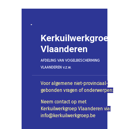
Kerkuilwerkgroep
Vlaanderen
AFDELING VAN VOGELBESCHERMING
VLAANDEREN v.z.w.
Voor algemene niet-provinciaal-
gebonden vragen of onderwerpen:
Neem contact op met
Kerkuilwerkgroep Vlaanderen via:
info@kerkuilwerkgroep.be