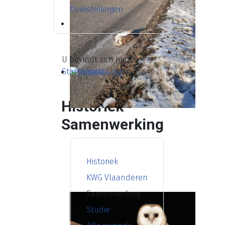
Doelstellingen
U bevindt zich hier:
Startpagina
Vereniging
Historiek -
Samenwerking
Historiek
KWG Vlaanderen
Samenwerking
Studie