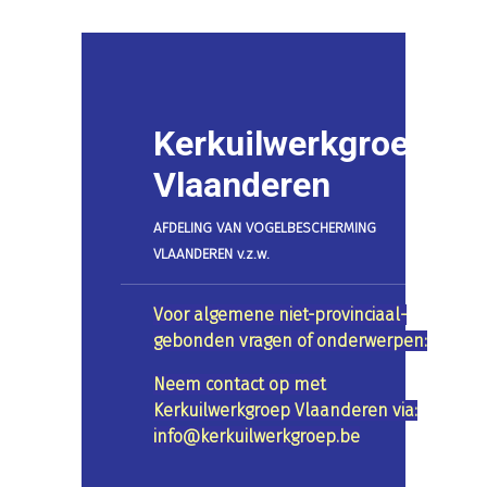
Kerkuilwerkgroep
Vlaanderen
AFDELING VAN VOGELBESCHERMING
VLAANDEREN v.z.w.
Voor algemene niet-provinciaal-
gebonden vragen of onderwerpen:
Neem contact op met
Kerkuilwerkgroep Vlaanderen via:
info@kerkuilwerkgroep.be