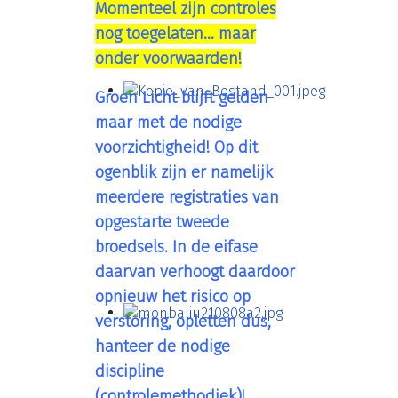
Momenteel zijn controles
nog toegelaten... maar
onder voorwaarden!
Groen Licht blijft gelden
maar met de nodige
voorzichtigheid! Op dit
ogenblik zijn er namelijk
meerdere registraties van
opgestarte tweede
broedsels. In de eifase
daarvan verhoogt daardoor
opnieuw het risico op
verstoring, opletten dus,
hanteer de nodige
discipline
(controlemethodiek)!