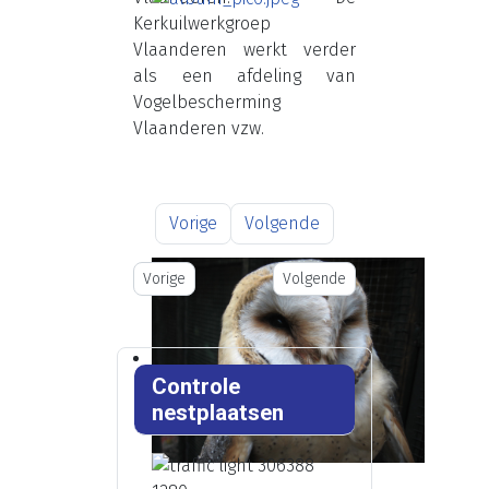
Kerkuilwerkgroep
Vlaanderen werkt verder
als een afdeling van
Vogelbescherming
Vlaanderen vzw.
Vorige
Volgende
Vorig artikel: Doelstellingen
Volgende artikel: Contact
Vorige
Volgende
Controle
nestplaatsen