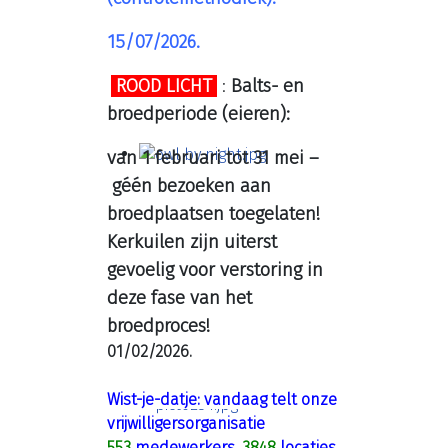
15/07/2026.
ROOD LICHT
:
Balts- en
broedperiode (eieren):
van 1 februari tot 31 mei –
géén bezoeken aan
broedplaatsen toegelaten!
Kerkuilen zijn uiterst
gevoelig voor verstoring in
deze fase van het
broedproces!
01/02/2026.
Wist-je-datje: vandaag telt onze
vrijwilligersorganisatie
553
medewerkers.
3848
locaties,