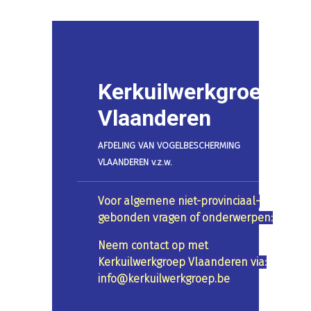
Kerkuilwerkgroep
Vlaanderen
AFDELING VAN VOGELBESCHERMING
VLAANDEREN v.z.w.
Voor algemene niet-provinciaal-
gebonden vragen of onderwerpen:
Neem contact op met
Kerkuilwerkgroep Vlaanderen via:
info@kerkuilwerkgroep.be