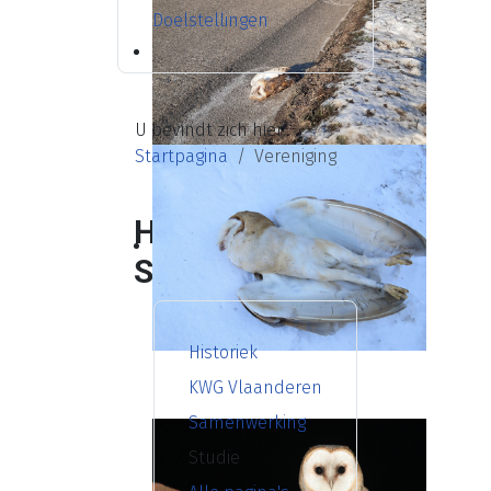
Doelstellingen
U bevindt zich hier:
Startpagina
Vereniging
Historiek -
Studie
Historiek
KWG Vlaanderen
Samenwerking
Studie