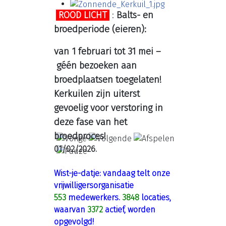
ROOD LICHT
:
Balts- en
broedperiode (eieren):
van 1 februari tot 31 mei –
géén bezoeken aan
broedplaatsen toegelaten!
Kerkuilen zijn uiterst
gevoelig voor verstoring in
deze fase van het
broedproces!
01/02/2026.
Wist-je-datje: vandaag telt onze
vrijwilligersorganisatie
553
medewerkers.
3848
locaties,
waarvan
3372
actief, worden
opgevolgd!