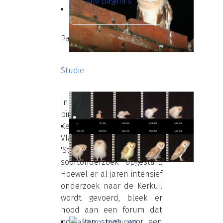
Alle pagina's
Pagina 4 van 4
Studie
In december 1998 werd
binnen de
Kerkuilwerkgroep
Vlaanderen een
'Studiegroep
soortonderzoek' opgestart.
Hoewel er al jaren intensief
onderzoek naar de Kerkuil
wordt gevoerd, bleek er
nood aan een forum dat
borg kan staan voor een