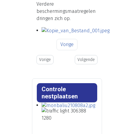
Verdere
beschermingsmaatregelen
dringen zich op.
Vorige
Vorig artikel: Doelstellingen
Volgende artikel: Contact
Vorige
Volgende
Controle
nestplaatsen