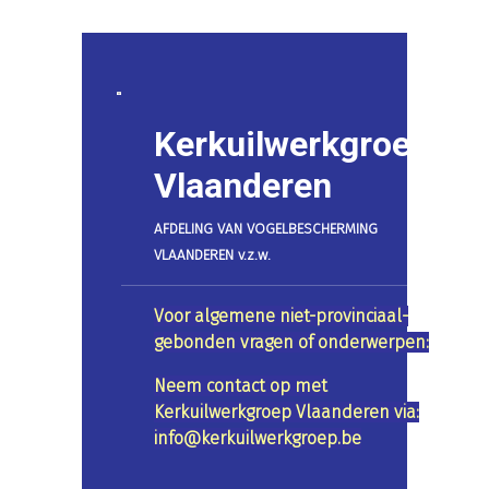
Kerkuilwerkgroep
Vlaanderen
AFDELING VAN VOGELBESCHERMING
VLAANDEREN v.z.w.
Voor algemene niet-provinciaal-
gebonden vragen of onderwerpen:
Neem contact op met
Kerkuilwerkgroep Vlaanderen via:
info@kerkuilwerkgroep.be