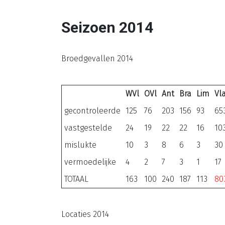
Seizoen 2014
Broedgevallen 2014
WVl
OVl
Ant
Bra
Lim
Vl
gecontroleerde
125
76
203
156
93
65
vastgestelde
24
19
22
22
16
10
mislukte
10
3
8
6
3
30
vermoedelijke
4
2
7
3
1
17
TOTAAL
163
100
240
187
113
80
Locaties 2014