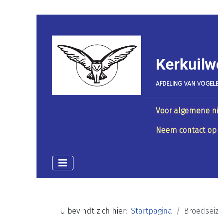
Kerkuilw
AFDELING VAN VOGELB
Voor algemene ni
Neem contact op 
U bevindt zich hier:
Startpagina
Broedsei