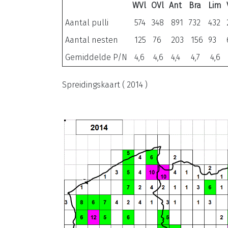
WVl
OVl
Ant
Bra
Lim
Aantal pulli
574
348
891
732
432
Aantal nesten
125
76
203
156
93
Gemiddelde P/N
4,6
4,6
4,4
4,7
4,6
Spreidingskaart ( 2014 )