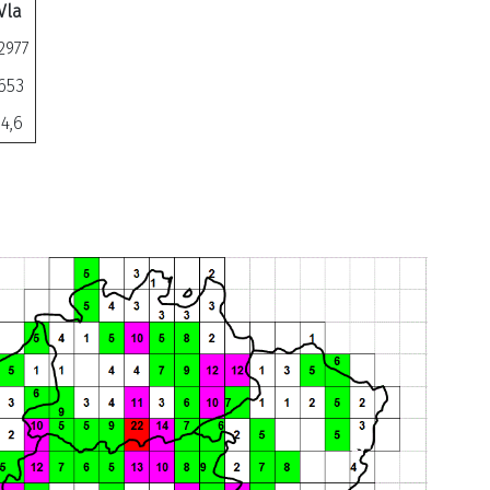
Vla
2977
653
4,6