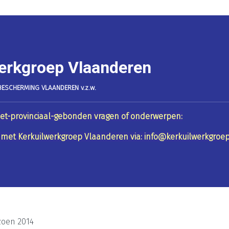
erkgroep Vlaanderen
ESCHERMING VLAANDEREN v.z.w.
et-provinciaal-gebonden vragen of onderwerpen:
met Kerkuilwerkgroep Vlaanderen via: info@kerkuilwerkgroe
zoen 2014