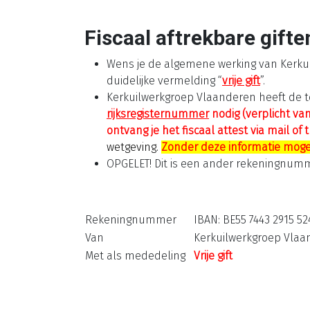
Fiscaal aftrekbare gift
Wens je de algemene werking van Kerkui
duidelijke vermelding “
vrije gift
”.
Kerkuilwerkgroep Vlaanderen heeft de to
rijksregisternummer
nodig (verplicht van
ontvang je het fiscaal attest via mail of
wetgeving.
Zonder deze informatie moge
OPGELET! Dit is een ander rekeningnum
Rekeningnummer
IBAN: BE55 7443 2915 5
Van
Kerkuilwerkgroep Vlaa
Met als mededeling
Vrije gift