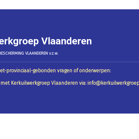
erkgroep Vlaanderen
ESCHERMING VLAANDEREN v.z.w.
et-provinciaal-gebonden vragen of onderwerpen:
met Kerkuilwerkgroep Vlaanderen via: info@kerkuilwerkgroe