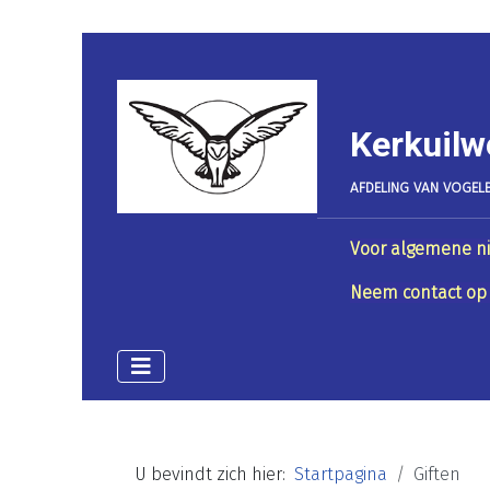
Kerkuilw
AFDELING VAN VOGELB
Voor algemene ni
Neem contact op 
U bevindt zich hier:
Startpagina
Giften