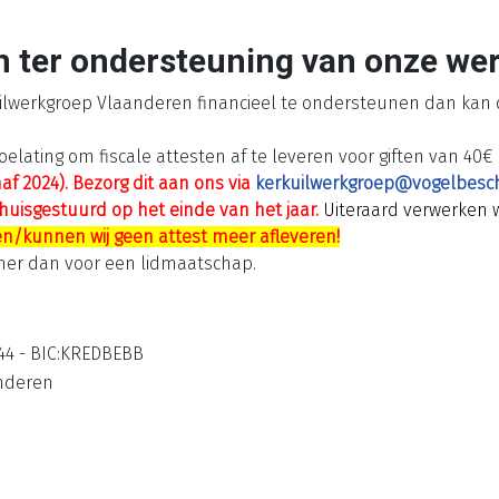
en ter ondersteuning van onze we
lwerkgroep Vlaanderen financieel te ondersteunen dan kan d
elating om fiscale attesten af te leveren voor giften van 40€
af 2024). Bezorg dit aan ons via
kerkuilwerkgroep@vogelbesc
 thuisgestuurd op het einde van het jaar.
Uiteraard verwerken 
n/kunnen wij geen attest meer afleveren!
mer dan voor een lidmaatschap.
244 - BIC:KREDBEBB
nderen