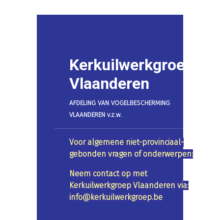
Kerkuilwerkgroep
Vlaanderen
AFDELING VAN VOGELBESCHERMING
VLAANDEREN v.z.w.
Voor algemene niet-provinciaal-
gebonden vragen of onderwerpen:
Neem contact op met
Kerkuilwerkgroep Vlaanderen via:
info@kerkuilwerkgroep.be