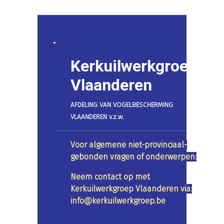
Kerkuilwerkgroep
Vlaanderen
AFDELING VAN VOGELBESCHERMING
VLAANDEREN v.z.w.
Voor algemene niet-provinciaal-
gebonden vragen of onderwerpen:
Neem contact op met
Kerkuilwerkgroep Vlaanderen via:
info@kerkuilwerkgroep.be