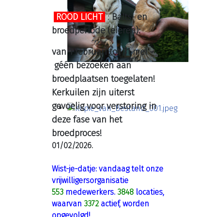
ROOD LICHT
:
Balts- en
broedperiode (eieren):
van 1 februari tot 31 mei –
géén bezoeken aan
broedplaatsen toegelaten!
Kerkuilen zijn uiterst
gevoelig voor verstoring in
deze fase van het
broedproces!
01/02/2026.
Wist-je-datje: vandaag telt onze
vrijwilligersorganisatie
553
medewerkers.
3848
locaties,
waarvan
3372
actief, worden
opgevolgd!