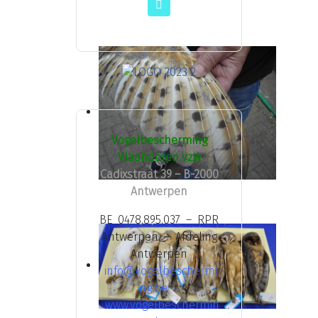
Vogelbescherming
Vlaanderen vzw
Cadixstraat 39 – B-2000
Antwerpen
BE 0478.895.037 – RPR
Antwerpen – Afdeling
Antwerpen
info@vogelbeschermi
ng.be
–
www.vogelbeschermin