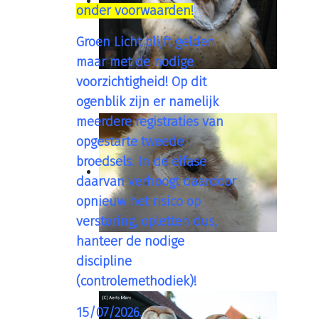
onder voorwaarden!
Groen Licht blijft gelden
maar met de nodige
voorzichtigheid! Op dit
ogenblik zijn er namelijk
meerdere registraties van
opgestarte tweede
broedsels. In de eifase
daarvan verhoogt daardoor
opnieuw het risico op
verstoring, opletten dus,
hanteer de nodige
discipline
(controlemethodiek)!
15/07/2026.