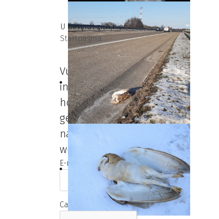
U bevindt zich hier:
Startpagina
Vul het e-mailadres
in dat bij dit account
hoort. De
gebruikersnaam zal
naar dit e-mailadres
worden verzonden.
E-mailadres
*
Captcha
*