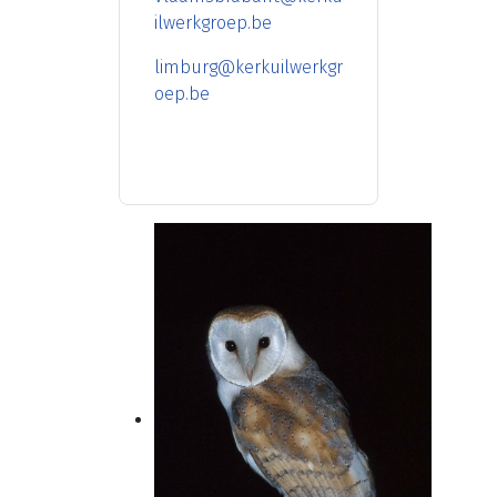
ilwerkgroep.be
limburg@kerkuilwerkgr
oep.be