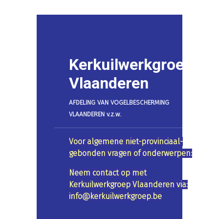
Kerkuilwerkgroep
Vlaanderen
AFDELING VAN VOGELBESCHERMING
VLAANDEREN v.z.w.
Voor algemene niet-provinciaal-
gebonden vragen of onderwerpen:
Neem contact op met
Kerkuilwerkgroep Vlaanderen via:
info@kerkuilwerkgroep.be