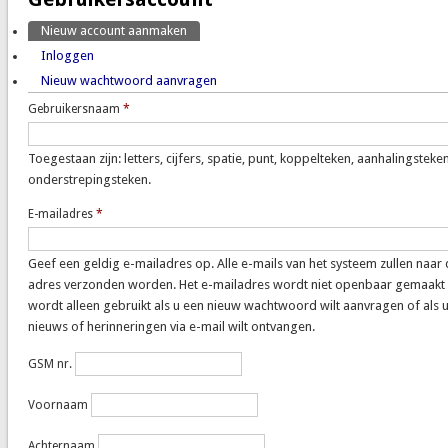
Nieuw account aanmaken
(actieve tabblad)
Primaire tabs
Inloggen
Nieuw wachtwoord aanvragen
Gebruikersnaam
*
Toegestaan zijn: letters, cijfers, spatie, punt, koppelteken, aanhalingsteke
onderstrepingsteken.
E-mailadres
*
Geef een geldig e-mailadres op. Alle e-mails van het systeem zullen naar 
adres verzonden worden. Het e-mailadres wordt niet openbaar gemaakt
wordt alleen gebruikt als u een nieuw wachtwoord wilt aanvragen of als 
nieuws of herinneringen via e-mail wilt ontvangen.
GSM nr.
Voornaam
Achternaam